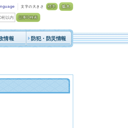
anguage
文字の大きさ
標準
拡大
記事ID検索
政情報
防犯・防災情報