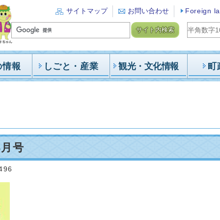
サイトマップ
お問い合わせ
Foreign l
サイト内検索
の情報
しごと・産業
観光・文化情報
町
3月号
:496