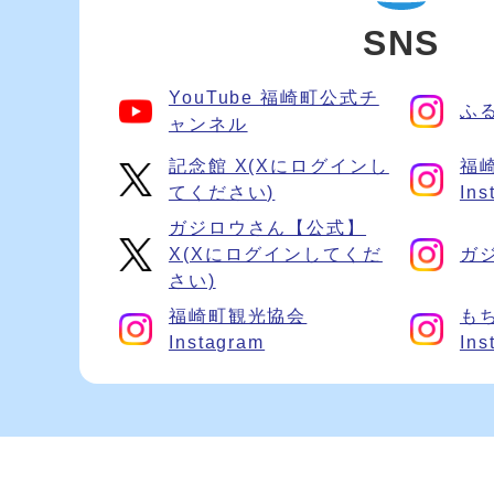
SNS
YouTube 福崎町公式チ
ふる
ャンネル
記念館 X(Xにログインし
福
てください)
Ins
ガジロウさん【公式】
X(Xにログインしてくだ
ガジ
さい)
福崎町観光協会
も
Instagram
Ins