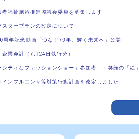
害者福祉施策推進協議会委員を募集します
マスタープランの改定について
70周年記念動画「つなぐ70年、輝く未来へ」公開
 企業会計（7月24日執行分）
ーシティなファッションショー」参加者 ・笑顔の「絵
型インフルエンザ等対策行動計画を改定しました