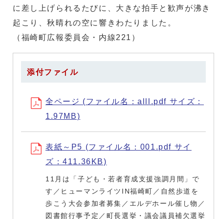
に差し上げられるたびに、大きな拍手と歓声が沸き
起こり、秋晴れの空に響きわたりました。
（福崎町広報委員会・内線221）
添付ファイル
全ページ (ファイル名：alll.pdf サイズ：
1.97MB)
表紙～P5 (ファイル名：001.pdf サイ
ズ：411.36KB)
11月は「子ども・若者育成支援強調月間」で
す／ヒューマンライツIN福崎町／自然歩道を
歩こう大会参加者募集／エルデホール催し物／
図書館行事予定／町長選挙・議会議員補欠選挙