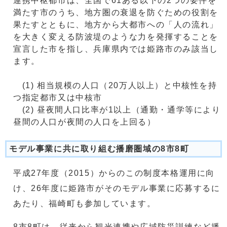
連携中枢都市は、全国で61ある以下の2つの要件を
満たす市のうち、地方圏の衰退を防ぐための役割を
果たすとともに、地方から大都市への「人の流れ」
を大きく変える防波堤のような力を発揮することを
宣言した市を指し、兵庫県内では姫路市のみ該当し
ます。
(1) 相当規模の人口（20万人以上）と中核性を持
つ指定都市又は中核市
(2) 昼夜間人口比率が1以上（通勤・通学等により
昼間の人口が夜間の人口を上回る）
モデル事業に共に取り組む播磨圏域の8市8町
平成27年度（2015）からのこの制度本格運用に向
け、26年度に姫路市がそのモデル事業に応募するに
あたり、福崎町も参加しています。
8市8町は、従来から観光連携や広域防災訓練など播