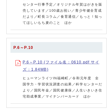
センター行事予定／オリジナル年賀はがきを販
売しています／100歳お祝い／青少年健全育成
だより／町長コラム／食育通信／もっと！知っ
てほしいもち麦のこと ほか
P.6～P.10
P.6～P.10 (ファイル名：0610.pdf サイ
ズ：1.84MB)
ヒューマンライツIN福崎町／令和元年度 全
国学力・学習状況調査の結果／科学センターだ
より／国民年金／国民健康保／人生いきいき住
宅助成事業／マイナンバーカード ほか