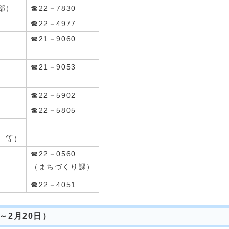
部）
☎22－7830
☎22－4977
☎21－9060
☎21－9053
☎22－5902
☎22－5805
 等）
☎22－0560
（まちづくり課）
☎22－4051
～2月20日）