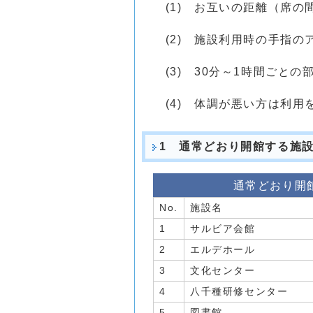
(1) お互いの距離（席の
(2) 施設利用時の手指
(3) 30分～1時間ごとの
(4) 体調が悪い方は利用
1 通常どおり開館する施
通常どおり開
No.
施設名
1
サルビア会館
2
エルデホール
3
文化センター
4
八千種研修センター
5
図書館