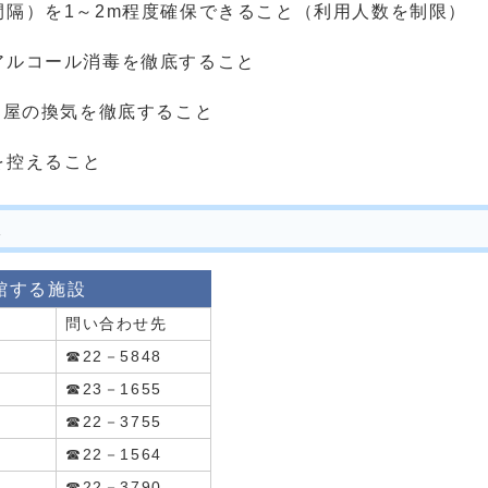
間隔）を1～2m程度確保できること（利用人数を制限）
のアルコール消毒を徹底すること
部屋の換気を徹底すること
を控えること
設
館する施設
問い合わせ先
☎22－5848
☎23－1655
☎22－3755
☎22－1564
☎22－3790