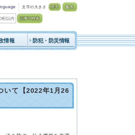
anguage
文字の大きさ
標準
拡大
記事ID検索
政情報
防犯・防災情報
て【2022年1月26