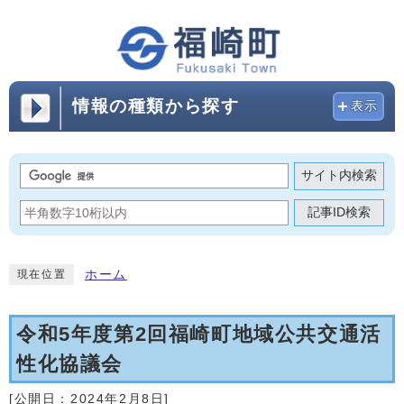
情報の種類から探す
表示
サイト内検索
記事ID検索
ホーム
現在位置
令和5年度第2回福崎町地域公共交通活
性化協議会
[公開日：
2024年2月8日
]