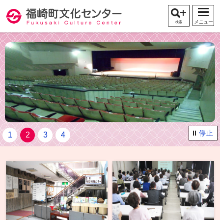
メニュー
検索
停止
1
2
3
4