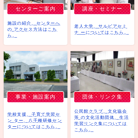
センターご案内
講座・セミナー
施設の紹介、センターへ
老人大学、サルビアセミ
の アクセス方法はこち
ナ ーについてはこちら。
ら。
事業・施設案内
団体・リンク集
公民館クラブ、文化協会
学校支援、子育て学習セ
等 の文化活動団体、生活
ン ター、八千種研修セン
学習リンク集については
ターについてはこちら。
こちら。