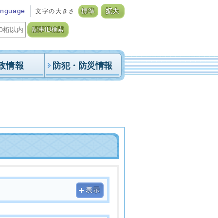
anguage
文字の大きさ
標準
拡大
記事ID検索
政情報
防犯・防災情報
表示