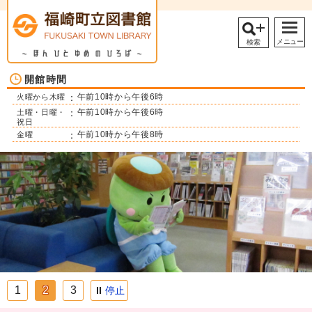
メニュー
検索
開館時間
火曜から木曜
：
午前10時から午後6時
土曜・日曜・
：
午前10時から午後6時
祝日
金曜
：
午前10時から午後8時
1
2
3
停止