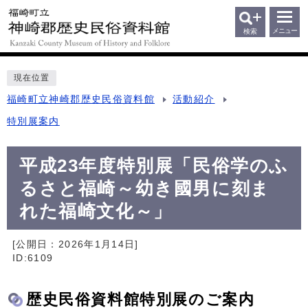
メニュー
検索
現在位置
福崎町立神崎郡歴史民俗資料館
活動紹介
特別展案内
平成23年度特別展「民俗学のふ
るさと福崎～幼き國男に刻ま
れた福崎文化～」
[公開日：
2026年1月14日
]
ID:6109
歴史民俗資料館特別展のご案内