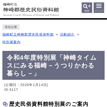
メニュー
検索
現在位置
福崎町立神崎郡歴史民俗資料館
活動紹介
特別展案内
令和4年度特別展「神崎タイム
スにみる福崎－うつりかわる
暮らし－」
[公開日：
2026年1月14日
]
ID:6117
歴史民俗資料館特別展のご案内