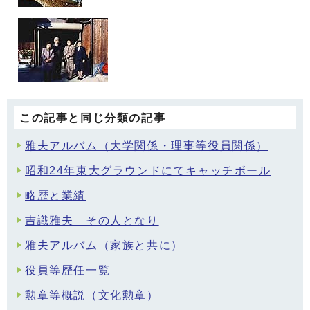
この記事と同じ分類の記事
雅夫アルバム（大学関係・理事等役員関係）
昭和24年東大グラウンドにてキャッチボール
略歴と業績
吉識雅夫 その人となり
雅夫アルバム（家族と共に）
役員等歴任一覧
勲章等概説（文化勲章）