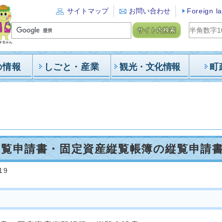
サイトマップ
お問い合わせ
Foreign l
サイト内検索
の情報
しごと・産業
観光・文化情報
町
閲覧申請書・固定資産縦覧帳簿の縦覧申請
19