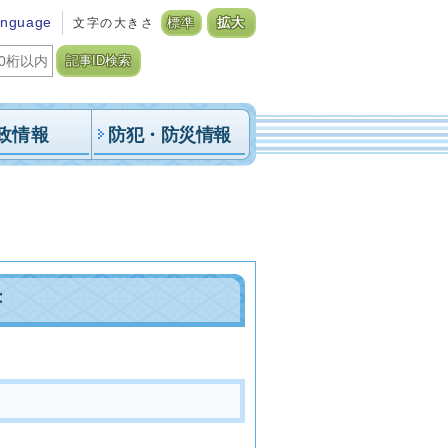
anguage
文字の大きさ
標準
拡大
記事ID検索
政情報
防犯・防災情報
書