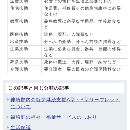
生活扶助
衣食その他日常生活上必要なもの
住宅扶助
住居費、補修費その他住宅維持に必要
なもの
教育扶助
義務教育に必要な学用品、学校給食な
ど
医療扶助
診療、薬剤、入院費など
出産扶助
分べんの介助、分べん前後の措置など
生業扶助
生業に必要な資金、器具、技能の修得
など
葬祭扶助
死体の搬送、火葬、埋葬、納骨など
介護扶助
要介護者、要支援者の介護保険料など
この記事と同じ分類の記事
神崎郡内の就労継続支援A型・B型リーフレット
について
福崎町の福祉 福祉サービスのしおり
生活保護