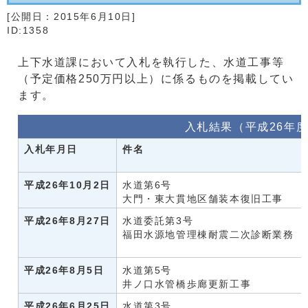
[公開日：
2015年6月10日
]
ID:1358
上下水道課において入札を執行した、水道工事等
（予定価格250万円以上）に係るものを掲載してい
ます。
入札結果（平成26年
入札年月日
件名
平成26年10月2日
水道第6号
大門・東大貫地区舗装本復旧工事
平成26年8月27日
水道委託第3号
福田水源地管理棟耐震二次診断業務
平成26年8月5日
水道第5号
井ノ口水管橋歩廊更新工事
平成26年6月25日
水道第3号