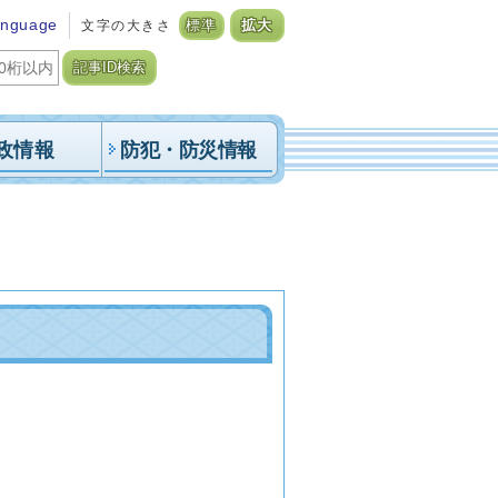
anguage
文字の大きさ
標準
拡大
記事ID検索
政情報
防犯・防災情報