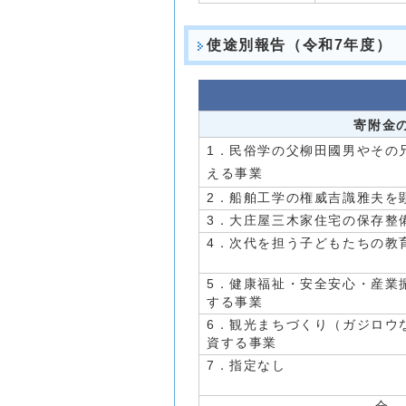
使途別報告（令和7年度）
寄附金
1．民俗学の父柳田國男やその
える事業
2．船舶工学の権威吉識雅夫を
3．大庄屋三木家住宅の保存整
4．次代を担う子どもたちの教
5．健康福祉・安全安心・産業
する事業
6．観光まちづくり（ガジロウ
資する事業
7．指定なし