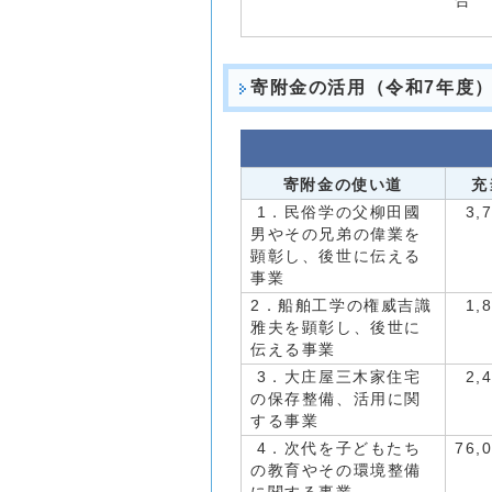
合
寄附金の活用（令和7年度
寄附金の使い道
1．民俗学の父柳田國
3,
男やその兄弟の偉業を
顕彰し、後世に伝える
事業
2．船舶工学の権威吉識
1,
雅夫を顕彰し、後世に
伝える事業
3．大庄屋三木家住宅
2,
の保存整備、活用に関
する事業
4．次代を子どもたち
76,
の教育やその環境整備