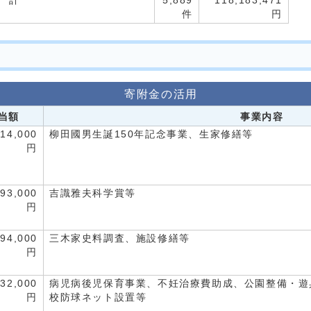
 計
5,889
118,183,471
件
円
）
寄附金の活用
充当額
事業内容
714,000
柳田國男生誕150年記念事業、生家修繕等
円
893,000
吉識雅夫科学賞等
円
494,000
三木家史料調査、施設修繕等
円
032,000
病児病後児保育事業、不妊治療費助成、公園整備・遊
円
校防球ネット設置等