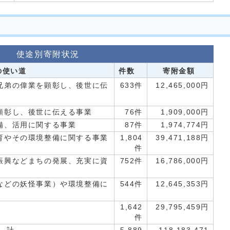
使途別寄附状況
の使い道
件数
寄附金額
兄弟の偉業を顕彰し、後世に伝
633件
12,465,000円
顕彰し、後世に伝える事業
76件
1,909,000円
備、活用に関する事業
87件
1,974,774円
育やその環境整備に関する事業
1,804
39,471,188円
件
振興などまちの発展、充実に資
752件
16,786,000円
などの妖怪事業）や環境整備に
544件
12,645,353円
1,642
29,795,459円
件