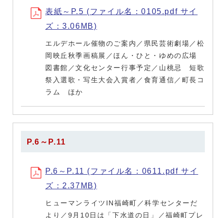
表紙～P.5 (ファイル名：0105.pdf サイ
ズ：3.06MB)
エルデホール催物のご案内／県民芸術劇場／松
岡映丘秋季画稿展／ほん・ひと・ゆめの広場
図書館／文化センター行事予定／山桃忌 短歌
祭入選歌・写生大会入賞者／食育通信／町長コ
ラム ほか
P.6～P.11
P.6～P.11 (ファイル名：0611.pdf サイ
ズ：2.37MB)
ヒューマンライツIN福崎町／科学センターだ
より／9月10日は「下水道の日」／福崎町プレ