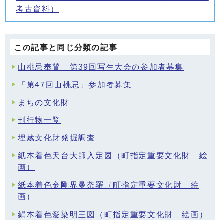
考古資料）
この記事と同じ分類の記事
山桃忌奉賛 第39回写生大会の参加者募集
「第47回山桃忌」参加者募集
まちの文化財
刊行物一覧
埋蔵文化財発掘調査
紙本着色天台大師入定図（町指定重要文化財 絵
画）
紙本着色金剛界曼荼羅（町指定重要文化財 絵
画）
絹本着色愛染明王図（町指定重要文化財 絵画）