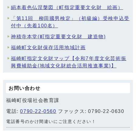
絹本着色仏涅槃図（町指定重要文化財 絵画）
「第11回 柳田國男検定」（初級編）受検申込受
付中（先着100名）
神積寺本堂(町指定重要文化財 建造物)
福崎町文化財保存活用地域計画
福崎町指定文化財マップ【令和7年度文化芸術振
興費補助金(地域文化財総合活用推進事業)】
お問い合わせ
福崎町役場社会教育課
電話:
0790-22-0560
ファックス: 0790-22-0630
電話番号のかけ間違いにご注意ください！