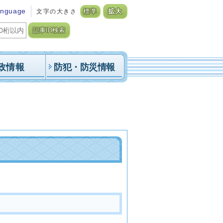
anguage
文字の大きさ
標準
拡大
記事ID検索
政情報
防犯・防災情報