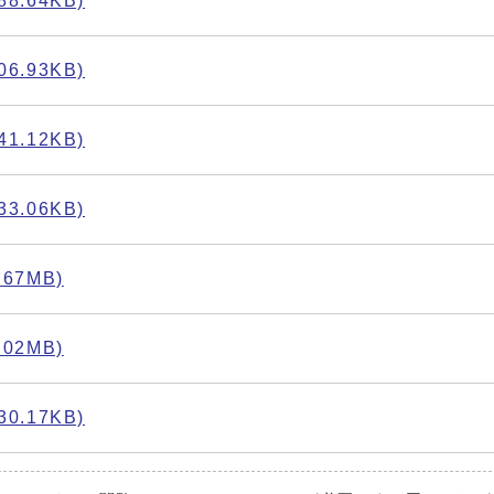
8.64KB)
6.93KB)
1.12KB)
3.06KB)
67MB)
02MB)
0.17KB)