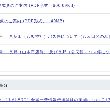
典のご案内 (PDF形式、600.09KB)
のご案内 (PDF形式、1.49MB)
」 八反田（八坂神社）バス停について（八反田区のみ） (P
号」 長野（山本商店前） 及び長野（公民館）バス停につい
配布分
（J-ALERT）全国一斉情報伝達試験の実施について (PDF