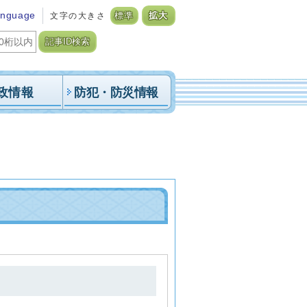
anguage
文字の大きさ
標準
拡大
記事ID検索
政情報
防犯・防災情報