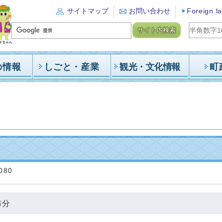
サイトマップ
お問い合わせ
Foreign l
サイト内検索
の情報
しごと・産業
観光・文化情報
町
080
布分