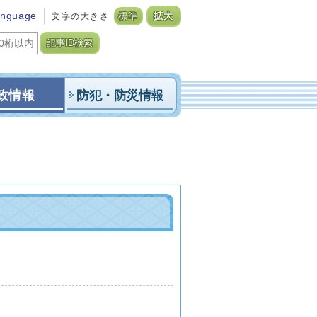
anguage
文字の大きさ
標準
拡大
記事ID検索
政情報
防犯・防災情報