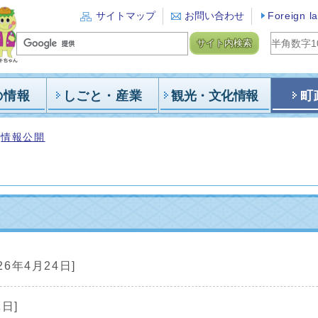
サイトマップ
お問い合わせ
Foreign l
サイト内検索
の情報
しごと・産業
観光・文化情報
町
情報公開
26年4月24日]
1日]