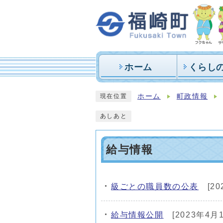
ホーム
くらし
ホーム
町政情報
現在位置
あしあと
給与情報
級ごとの職員数の公表
[20
メインメニュー
給与情報公開
[2023年4月