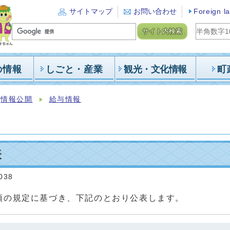
サイトマップ
お問い合わせ
Foreign l
サイト内検索
の情報
しごと・産業
観光・文化情報
町
情報公開
給与情報
表
038
2項の規定に基づき、下記のとおり公表します。