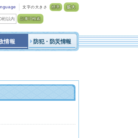
anguage
文字の大きさ
標準
拡大
記事ID検索
政情報
防犯・防災情報