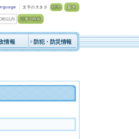
anguage
文字の大きさ
標準
拡大
記事ID検索
政情報
防犯・防災情報