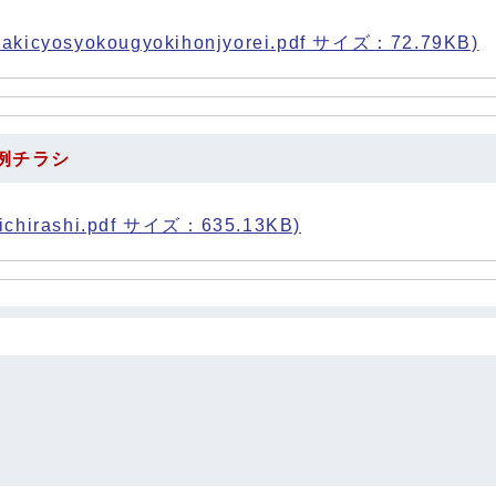
icyosyokougyokihonjyorei.pdf サイズ：72.79KB)
例チラシ
hirashi.pdf サイズ：635.13KB)