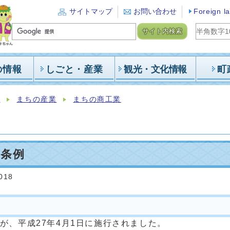
サイトマップ
お問い合わせ
Foreign l
サイト内検索
の情報
しごと・産業
観光・文化情報
町
業
まちの産業
まちの商工業
本条例
018
、平成27年4月1日に施行されました。