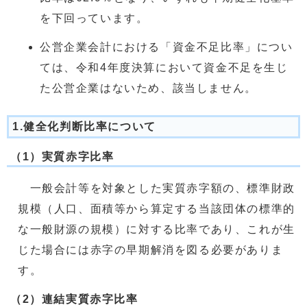
を下回っています。
公営企業会計における「資金不足比率」につい
ては、令和4年度決算において資金不足を生じ
た公営企業はないため、該当しません。
1.健全化判断比率について
（1）実質赤字比率
一般会計等を対象とした実質赤字額の、標準財政
規模（人口、面積等から算定する当該団体の標準的
な一般財源の規模）に対する比率であり、これが生
じた場合には赤字の早期解消を図る必要がありま
す。
（2）連結実質赤字比率