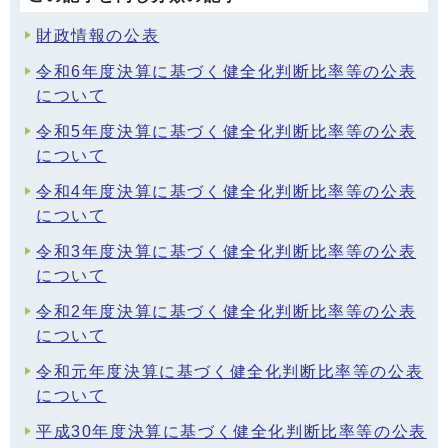
財政情報の公表
令和6年度決算に基づく健全化判断比率等の公表
について
令和5年度決算に基づく健全化判断比率等の公表
について
令和4年度決算に基づく健全化判断比率等の公表
について
令和3年度決算に基づく健全化判断比率等の公表
について
令和2年度決算に基づく健全化判断比率等の公表
について
令和元年度決算に基づく健全化判断比率等の公表
について
平成30年度決算に基づく健全化判断比率等の公表