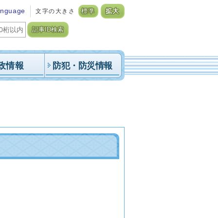
anguage
文字の大きさ
標準
拡大
記事ID検索
政情報
防犯・防災情報