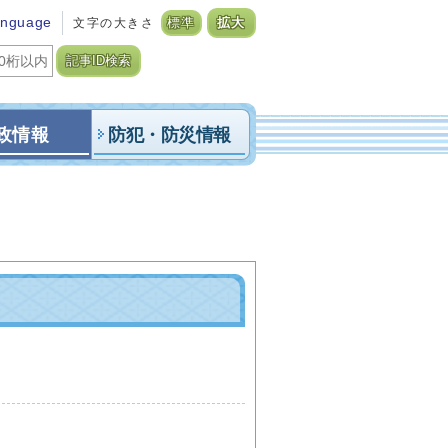
anguage
文字の大きさ
標準
拡大
記事ID検索
政情報
防犯・防災情報