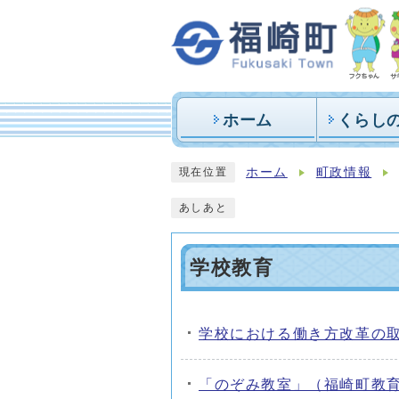
ホーム
くらし
ホーム
町政情報
現在位置
あしあと
学校教育
学校における働き方改革の
メインメニュー
「のぞみ教室」（福崎町教