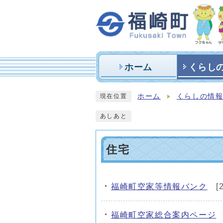
ホーム
くらし
ホーム
くらしの情
現在位置
あしあと
住宅
福崎町空家等情報バンク
[
メインメニュー
福崎町空家総合案内ページ