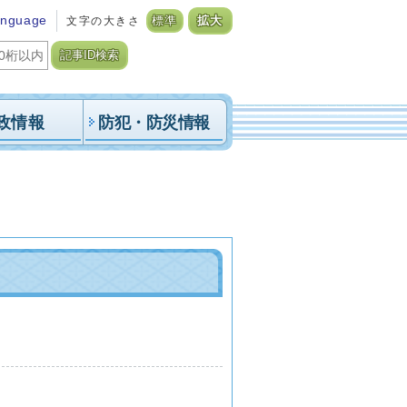
anguage
文字の大きさ
標準
拡大
記事ID検索
政情報
防犯・防災情報