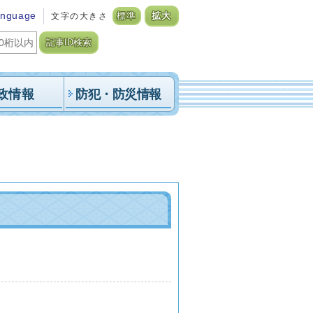
anguage
文字の大きさ
標準
拡大
記事ID検索
政情報
防犯・防災情報