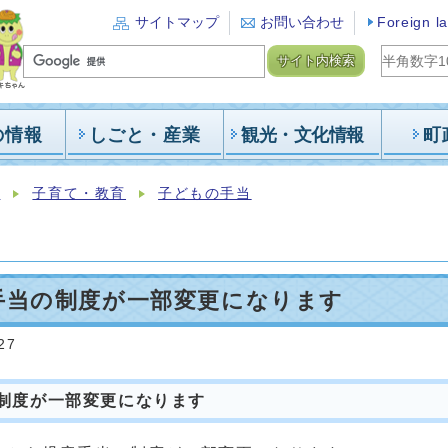
サイトマップ
お問い合わせ
Foreign l
サイト内検索
の情報
しごと・産業
観光・文化情報
町
報
子育て・教育
子どもの手当
手当の制度が一部変更になります
27
の制度が一部変更になります