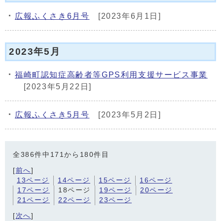
広報ふくさき6月号
[2023年6月1日]
2023年5月
福崎町認知症高齢者等GPS利用支援サービス事業
[2023年5月22日]
広報ふくさき5月号
[2023年5月2日]
全386件中171から180件目
[
前へ
]
13ページ
14ページ
15ページ
16ページ
17ページ
18ページ
19ページ
20ページ
21ページ
22ページ
23ページ
[
次へ
]