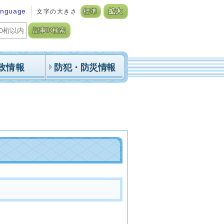
anguage
文字の大きさ
標準
拡大
記事ID検索
政情報
防犯・防災情報