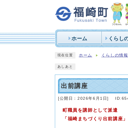
ホーム
くらし
ホーム
くらしの情
現在位置
あしあと
出前講座
[公開日：
2026年6月1日
]
ID:65
町職員を講師として派遣
「福崎まちづくり出前講座」