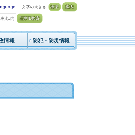
anguage
文字の大きさ
標準
拡大
記事ID検索
政情報
防犯・防災情報