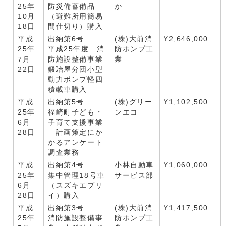
25年
防災備蓄備品
か
10月
（避難所用簡易
18日
間仕切り）購入
平成
出納第6号
(株)大前消
¥2,646,000
25年
平成25年度 消
防ポンプ工
7月
防施設整備事業
業
22日
鍛冶屋分団小型
動力ポンプ軽四
積載車購入
平成
出納第5号
(株)グリー
¥1,102,500
25年
福崎町子ども・
ンエコ
6月
子育て支援事業
28日
計画策定にか
かるアンケート
調査業務
平成
出納第4号
小林自動車
¥1,060,000
25年
集中管理18号車
サービス部
6月
（スズキエブリ
28日
イ）購入
平成
出納第3号
(株)大前消
¥1,417,500
25年
消防施設整備事
防ポンプ工