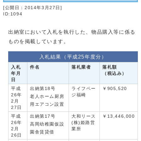
[公開日：
2014年3月27日
]
ID:1094
出納室において入札を執行した、物品購入等に係る
ものを掲載しています。
入札結果（平成25年度分）
入札
件名
落札業者
落札額
年月
（税込み）
日
平成
出納第18号
ライフペー
￥905,520
26年
ジ福崎
老人ホーム厨房
2月
用エアコン設置
27日
平成
出納第17号
大和リース
￥13,446,000
26年
(株)姫路営
高岡幼稚園仮設
2月
業所
園舎賃貸借
26日