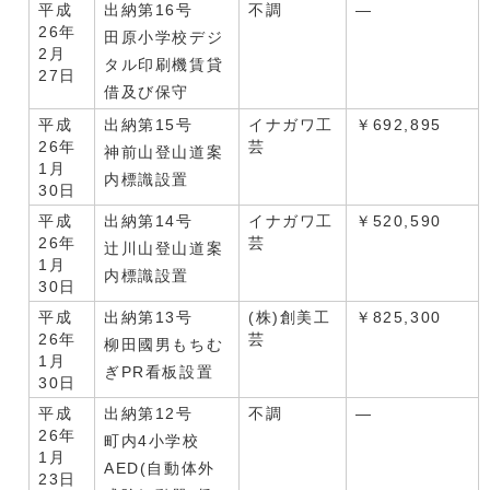
平成
出納第16号
不調
―
26年
田原小学校デジ
2月
タル印刷機賃貸
27日
借及び保守
平成
出納第15号
イナガワ工
￥692,895
26年
芸
神前山登山道案
1月
内標識設置
30日
平成
出納第14号
イナガワ工
￥520,590
26年
芸
辻川山登山道案
1月
内標識設置
30日
平成
出納第13号
(株)創美工
￥825,300
26年
芸
柳田國男もちむ
1月
ぎPR看板設置
30日
平成
出納第12号
不調
―
26年
町内4小学校
1月
AED(自動体外
23日