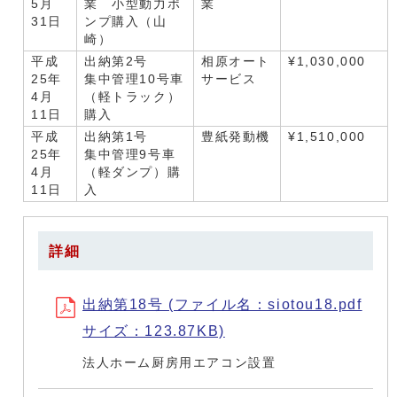
5月
業 小型動力ポ
業
31日
ンプ購入（山
崎）
平成
出納第2号
相原オート
¥1,030,000
25年
集中管理10号車
サービス
4月
（軽トラック）
11日
購入
平成
出納第1号
豊紙発動機
¥1,510,000
25年
集中管理9号車
4月
（軽ダンプ）購
11日
入
詳細
出納第18号 (ファイル名：siotou18.pdf
サイズ：123.87KB)
法人ホーム厨房用エアコン設置