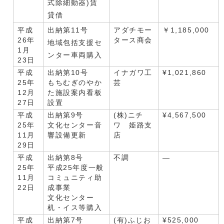
式除細動器)賃
貸借
平成
出納第11号
アダチモー
￥1,185,000
26年
タース商会
地域包括支援セ
1月
ンター車両購入
23日
平成
出納第10号
イナガワ工
¥1,021,860
25年
もちむぎのやか
芸
12月
た施設案内看板
27日
設置
平成
出納第9号
(株)ニチ
¥4,567,500
25年
文化センター音
ワ 姫路支
11月
響設備更新
店
29日
平成
出納第8号
不調
―
25年
平成25年度一般
11月
コミュニティ助
22日
成事業
文化センター
机・イス等購入
平成
出納第7号
(有)ふじお
¥525,000