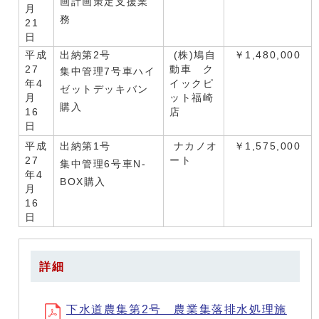
画計画策定支援業
月
務
21
日
平成
出納第2号
(株)鳩自
￥1,480,000
27
動車 ク
集中管理7号車ハイ
年4
イックピ
ゼットデッキバン
月
ット福崎
購入
16
店
日
平成
出納第1号
ナカノオ
￥1,575,000
27
ート
集中管理6号車N-
年4
BOX購入
月
16
日
詳細
下水道農集第2号 農業集落排水処理施