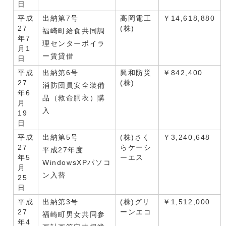
日
平成
出納第7号
高岡電工
￥14,618,880
27
(株)
福崎町給食共同調
年7
理センターボイラ
月1
ー賃貸借
日
平成
出納第6号
興和防災
￥842,400
27
(株)
消防団員安全装備
年6
品（救命胴衣）購
月
入
19
日
平成
出納第5号
(株)さく
￥3,240,648
27
らケーシ
平成27年度
年5
ーエス
WindowsXPパソコ
月
ン入替
25
日
平成
出納第3号
(株)グリ
￥1,512,000
27
ーンエコ
福崎町男女共同参
年4