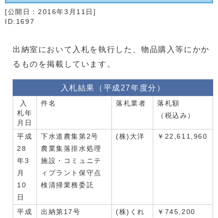
[公開日：
2016年3月11日
]
ID:1697
出納室において入札を執行した、物品購入等にかか
るものを掲載しています。
入札結果（平成27年度分）
入
件名
落札業者
落札額
札年
（税込み）
月日
平成
下水道農集第2号
(株)大洋
￥22,611,960
28
農業集落排水処理
年3
施設・コミュニテ
月
ィプラント保守点
10
検清掃業務委託
日
平成
出納第17号
(株)くれ
￥745,200