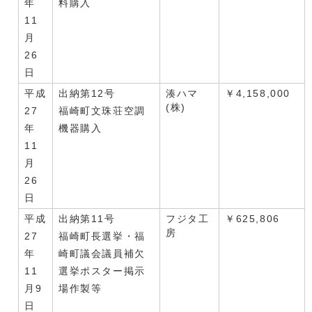
年
料購入
11
月
26
日
平成
出納第12号
湊ハマ
￥4,158,000
(株)
27
福崎町文珠荘空調
年
機器購入
11
月
26
日
平成
出納第11号
フジタ工
￥625,806
房
27
福崎町長選挙・福
年
崎町議会議員補欠
11
選挙ポスター掲示
月9
場作製等
日