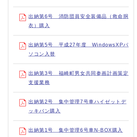
出納第6号 消防団員安全装備品（救命胴
衣）購入
出納第5号 平成27年度 WindowsXPパ
ソコン入替
出納第3号 福崎町男女共同参画計画策定
支援業務
出納第2号 集中管理7号車ハイゼットデ
ッキバン購入
出納第1号 集中管理6号車N-BOX購入