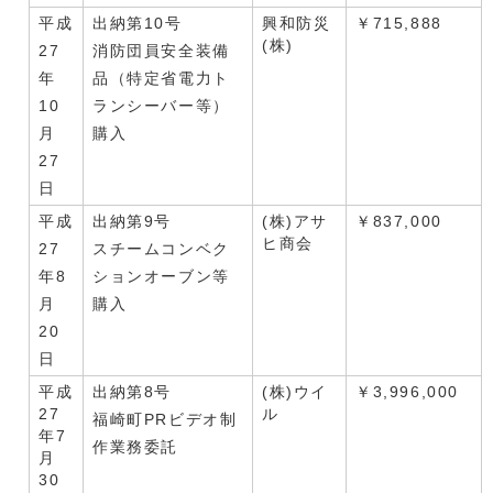
平成
出納第10号
興和防災
￥715,888
(株)
27
消防団員安全装備
年
品（特定省電力ト
10
ランシーバー等）
月
購入
27
日
平成
出納第9号
(株)アサ
￥837,000
ヒ商会
27
スチームコンベク
年8
ションオーブン等
月
購入
20
日
平成
出納第8号
(株)ウイ
￥3,996,000
27
ル
福崎町PRビデオ制
年7
作業務委託
月
30