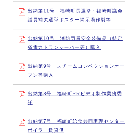
出納第11号 福崎町長選挙・福崎町議会
議員補欠選挙ポスター掲示場作製等
出納第10号 消防団員安全装備品（特定
省電力トランシーバー等）購入
出納第9号 スチームコンベクションオー
ブン等購入
出納第8号 福崎町PRビデオ制作業務委
託
出納第7号 福崎町給食共同調理センター
ボイラー賃貸借