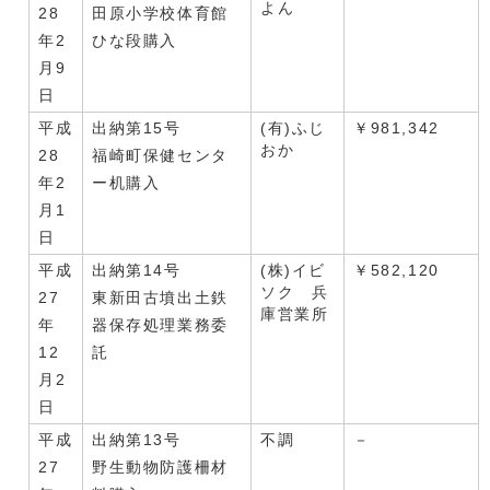
よん
28
田原小学校体育館
年2
ひな段購入
月9
日
平成
出納第15号
(有)ふじ
￥981,342
おか
28
福崎町保健センタ
年2
ー机購入
月1
日
平成
出納第14号
(株)イビ
￥582,120
ソク 兵
27
東新田古墳出土鉄
庫営業所
年
器保存処理業務委
12
託
月2
日
平成
出納第13号
不調
－
27
野生動物防護柵材