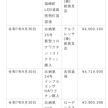
(株)
福崎町
姫路支
LED道路
店
照明灯賃
貸借
令和7年9月30日
出納第
アルフ
¥4,000,150
レッサ
25号
(株)
新型コロ
姫路支
ナワクチ
店
ン（コミ
ナティ）
購入
令和7年9月30日
出納第
吉田薬
¥4,719,000
24号
局
インフル
エンザ
HAワク
チン購入
令和7年9月30日
出納第
ローデ
¥3,900,398
ックス