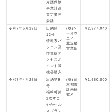
介護保険
事業計画
策定業務
委託
令和7年5月29日
出納第
(株)ケ
¥2,977,040
ーオウ
12号
エイ
情報系パ
北近畿
ソコン及
営業所
び無線ア
クセスポ
イント等
機器購入
令和7年4月25日
出納第9
(株)日
¥1,650,000
本都市
号
計画研
福崎町第
究所
2次すこ
やかヘル
スプラン