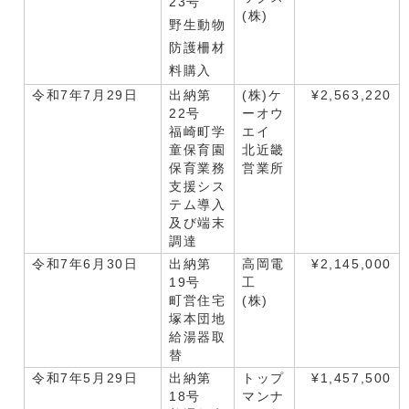
23号
(株)
野生動物
防護柵材
料購入
令和7年7月29日
出納第
(株)ケ
¥2,563,220
22号
ーオウ
福崎町学
エイ
童保育園
北近畿
保育業務
営業所
支援シス
テム導入
及び端末
調達
令和7年6月30日
出納第
高岡電
¥2,145,000
19号
工
町営住宅
(株)
塚本団地
給湯器取
替
令和7年5月29日
出納第
トップ
¥1,457,500
18号
マンナ