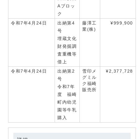
Aブロッ
ク
令和7年4月24日
出納第4
藤澤工
¥999,900
業(株)
号
埋蔵文化
財発掘調
査重機等
借上
令和7年4月24日
出納第2
雪印メ
¥2,377,728
グミル
号
ク福崎
令和7年
販売所
度 福崎
町内幼児
園等牛乳
購入