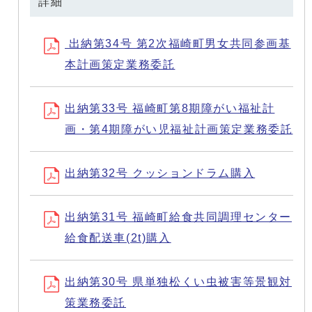
詳細
出納第34号 第2次福崎町男女共同参画基
本計画策定業務委託
出納第33号 福崎町第8期障がい福祉計
画・第4期障がい児福祉計画策定業務委託
出納第32号 クッションドラム購入
出納第31号 福崎町給食共同調理センター
給食配送車(2t)購入
出納第30号 県単独松くい虫被害等景観対
策業務委託