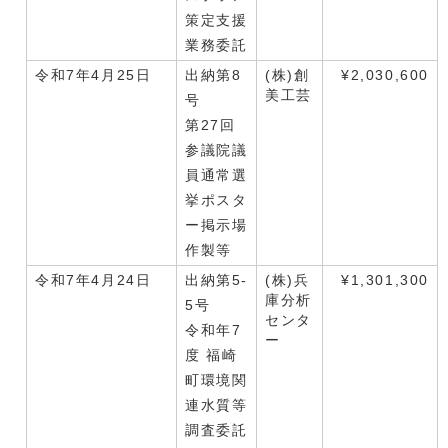
策定支援
業務委託
令和7年4月25日
出納第8
(株)創
¥2,030,600
美工芸
号
第27回
参議院議
員通常選
挙ポスタ
ー掲示場
作製等
令和7年4月24日
出納第5-
(株)兵
¥1,301,300
庫分析
5号
センタ
令和年7
ー
度 福崎
町環境関
連水質等
調査委託