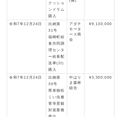
(株)
クッショ
ンドラム
購入
令和7年12月24日
出納第
アダチ
¥9,130,000
モータ
31号
ース商
福崎町給
会
食共同調
理センタ
ー給食配
送車(2t)
購入
令和7年12月24日
出納第
中はり
¥3,300,000
ま森林
30号
組合
県単独松
くい虫被
害等景観
対策業務
委託