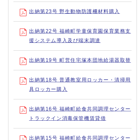
出納第23号 野生動物防護柵材料購入
出納第22号 福崎町学童保育園保育業務支
援システム導入及び端末調達
出納第19号 町営住宅塚本団地給湯器取替
出納第18号 普通教室用ロッカー・清掃用
具ロッカー購入
出納第16号 福崎町給食共同調理センター
トラックイン消毒保管機賃貸借
出納第15号 福崎町給食共同調理センター