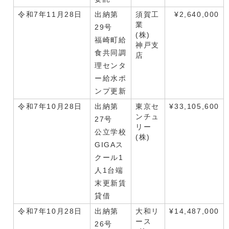
令和7年11月28日
出納第
須賀工
¥2,640,000
業
29号
(株)
福崎町給
神戸支
食共同調
店
理センタ
ー給水ポ
ンプ更新
令和7年10月28日
出納第
東京セ
¥33,105,600
ンチュ
27号
リー
公立学校
(株)
GIGAス
クール1
人1台端
末更新賃
貸借
令和7年10月28日
出納第
大和リ
¥14,487,000
ース
26号