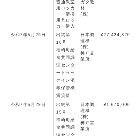
普通教室
ガタ教
用ロッカ
材
ー・清掃
(株)
用具ロッ
カー購入
令和7年5月29日
出納第
日本調
¥27,424,320
理機
16号
(株)
福崎町給
神戸営
食共同調
業所
理センタ
ートラッ
クイン消
毒保管機
賃貸借
令和7年5月29日
出納第
日本調
¥1,670,000
理機
15号
(株)
福崎町給
神戸営
食共同調
業所
理センタ