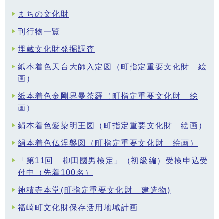
まちの文化財
刊行物一覧
埋蔵文化財発掘調査
紙本着色天台大師入定図（町指定重要文化財 絵
画）
紙本着色金剛界曼荼羅（町指定重要文化財 絵
画）
絹本着色愛染明王図（町指定重要文化財 絵画）
絹本着色仏涅槃図（町指定重要文化財 絵画）
「第11回 柳田國男検定」（初級編）受検申込受
付中（先着100名）
神積寺本堂(町指定重要文化財 建造物)
福崎町文化財保存活用地域計画