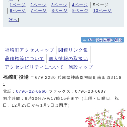
1ページ
2ページ
3ページ
4ページ
5ページ
6ページ
7ページ
8ページ
9ページ
10ページ
[
次へ
]
ページの先頭へ戻る
福崎町アクセスマップ
関連リンク集
著作権等について
個人情報の取扱い
アクセシビリティについて
施設マップ
福崎町役場
〒679-2280 兵庫県神崎郡福崎町南田原3116-
1
電話：
0790-22-0560
ファックス：0790-23-0687
開庁時間：8時30分から17時15分まで（土曜・日曜日、祝
日、12月29日から1月3日は閉庁）