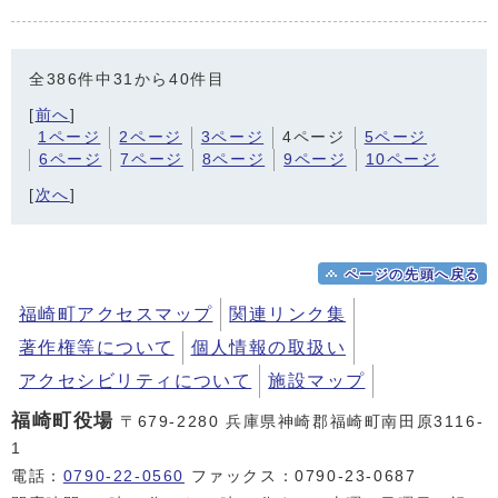
全386件中31から40件目
[
前へ
]
1ページ
2ページ
3ページ
4ページ
5ページ
6ページ
7ページ
8ページ
9ページ
10ページ
[
次へ
]
ページの先頭へ戻る
福崎町アクセスマップ
関連リンク集
著作権等について
個人情報の取扱い
アクセシビリティについて
施設マップ
福崎町役場
〒679-2280 兵庫県神崎郡福崎町南田原3116-
1
電話：
0790-22-0560
ファックス：0790-23-0687