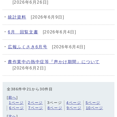
[2026年6月26日]
統計資料
[2026年6月9日]
6月 回覧文書
[2026年6月4日]
広報ふくさき6月号
[2026年6月4日]
農作業中の熱中症等『声かけ期間』について
[2026年6月2日]
全386件中21から30件目
[
前へ
]
1ページ
2ページ
3ページ
4ページ
5ページ
6ページ
7ページ
8ページ
9ページ
10ページ
[
次へ
]