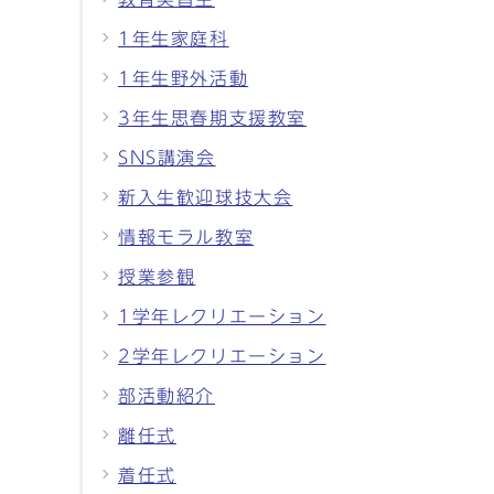
1年生家庭科
1年生野外活動
3年生思春期支援教室
SNS講演会
新入生歓迎球技大会
情報モラル教室
授業参観
1学年レクリエーション
2学年レクリエーション
部活動紹介
離任式
着任式