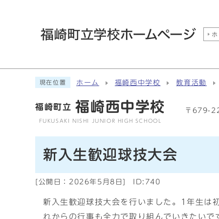
ホ
ホーム
福崎西中学校
教育活動
現在位置
福崎西中学校
福崎町立
〒679-
FUKUSAKI NISHI JUNIOR HIGH SCHOOL
新入生歓迎球技大会
[公開日：
2026年5月8日
]
ID:740
新入生歓迎球技大会を行いました。1年生は
れからの行事も全力で取り組んでいきたいで