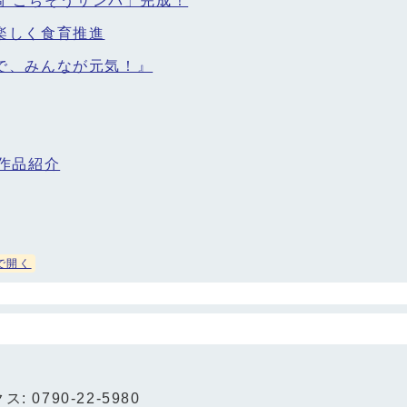
福崎 ごちそうサンバ」完成！
楽しく食育推進
で、みんなが元気！』
作品紹介
で開く
: 0790-22-5980