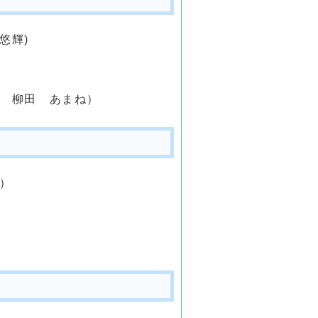
悠輝)
年 柳田 あまね）
）