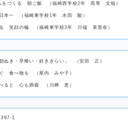
ムをつくる 朝ご飯 （福崎西学校2年 髙寄 文哉）
日本一 （福崎東学校1年 水田 駿）
る 笑顔の輪 （福崎東学校3年 川端 茉里奈）
朝ぬき・早喰い・好ききらい」 （安田 正）
ぐ 食べ物を （尾内 みや子）
べると 心も満腹 （川﨑 恵）
397-1