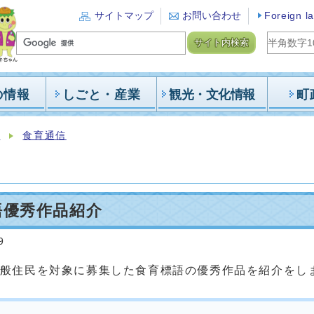
サイトマップ
お問い合わせ
Foreign l
サイト内検索
の情報
しごと・産業
観光・文化情報
町
報
食育通信
語優秀作品紹介
9
般住民を対象に募集した食育標語の優秀作品を紹介をし