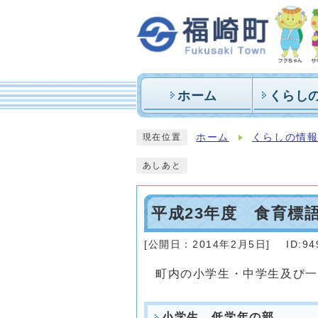
ホーム
くらし
ホーム
くらしの情
現在位置
あしあと
平成23年度 食育標
[公開日：
2014年2月5日
]
ID:94
町内の小学生・中学生及び一
小学生 低学年の部