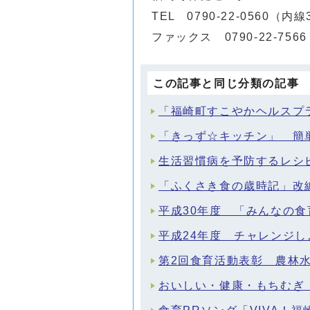
TEL 0790-22-0560（内線
ファックス 0790-22-7566
この記事と同じ分類の記事
「福崎町すこやかヘルスプ
「きっず☆キッチン」 簡
生活習慣病を予防するレシ
「ふくさき食の歳時記」改
平成30年度 「みんなの
平成24年度 チャレンジ
第2回食育活動表彰 農林
おいしい・健康・もちむぎ