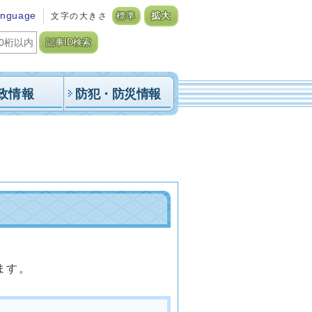
anguage
文字の大きさ
標準
拡大
記事ID検索
政情報
防犯・防災情報
ます。