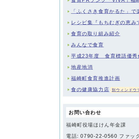
食育PRソング「VIVA！
「ふくさき食育かるた」で
レシピ集『もちむぎの恵み
食育の取り組み紹介
みんなで食育
平成23年度 食育標語優秀
地産地消
福崎町食育推進計画
食の健康協力店
別ウィンドウ
お問い合わせ
福崎町役場ほけん年金課
電話:
0790-22-0560
ファックス