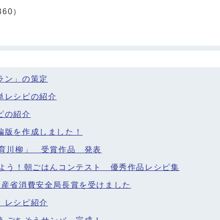
360）
ラン」の策定
単レシピの紹介
ピの紹介
編版を作成しました！
食育川柳」 受賞作品 発表
しよう！朝ごはんコンテスト 優秀作品レシピ集
水産省消費安全局長賞を受けました
 レシピ紹介