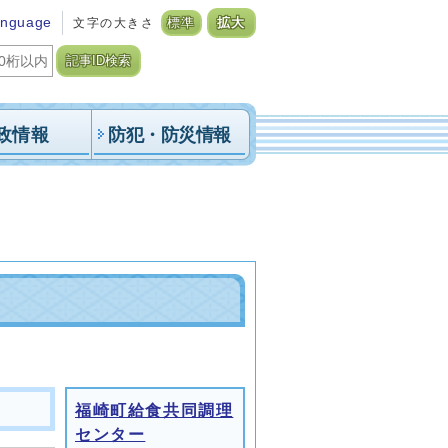
anguage
文字の大きさ
標準
拡大
記事ID検索
政情報
防犯・防災情報
福崎町給食共同調理
センター