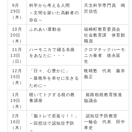
9月
科学から考える人間
天文科学専門員 鳴
29日
沢信也
～文明を築いた高齢者の
（木）
存在～
10月
ふれあい運動会
福崎町教育委員会
20日
社会教育課 体育館
（木）
職員
11月
ハーモニカで綴る名曲
クロマチックハーモ
13日
をあなたに・・・
ニカ奏者 徳永延
（日）
生
12月
「日々、心豊かに」
晩晴塾 代表 藤井
15日
義正
～最晩年を幸せに生きる
（木）
ために～
1月
聴いてトクする税の教
姫路租税教育推進
19日
養講座
協議会
（木）
2月
「脳トレで若返り！！」
認知症予防教室
16日
一輪会 代表 田中
～回想法で認知症予防
（木）
孝史
～