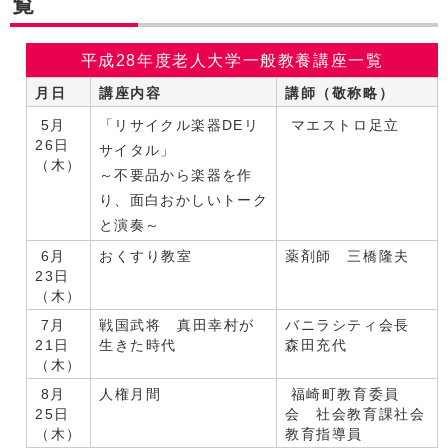
覧
平成28年度老人大学一般教養講座一覧
月日
講座内容
講師（敬称略）
5月
「リサイクル楽器DEリ
マエストロ足立
26日
サイタル」
（木）
～不要品から楽器を作
り、面白おかしいトーク
と演奏～
6月
おくすり教室
薬剤師 三橋隆夫
23日
（木）
7月
戦国武将 真田幸村が
バニラシティ会長
21日
生きた時代
森田充代
（木）
8月
人権月間
福崎町教育委員
25日
会 社会教育課社会
（木）
教育指導員