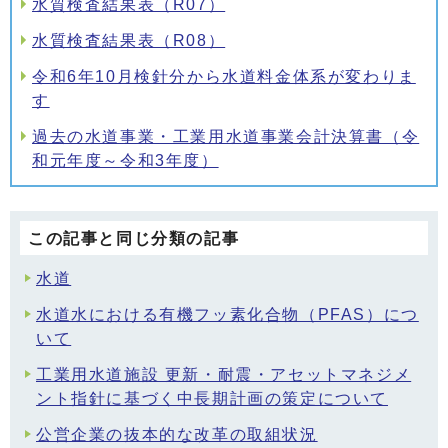
水質検査結果表（R07）
水質検査結果表（R08）
令和6年10月検針分から水道料金体系が変わりま
す
過去の水道事業・工業用水道事業会計決算書（令
和元年度～令和3年度）
この記事と同じ分類の記事
水道
水道水における有機フッ素化合物（PFAS）につ
いて
工業用水道施設 更新・耐震・アセットマネジメ
ント指針に基づく中長期計画の策定について
公営企業の抜本的な改革の取組状況