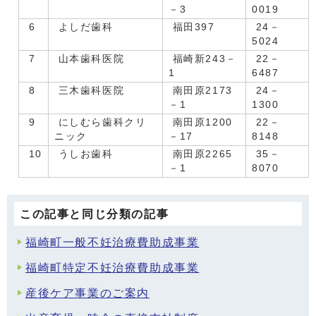
－3
0019
6
よしだ歯科
福田397
24－
5024
7
山本歯科医院
福崎新243－
22－
1
6487
8
三木歯科医院
南田原2173
24－
－1
1300
9
にしむら歯科クリ
南田原1200
22－
ニック
－17
8148
10
うしお歯科
南田原2265
35－
－1
8070
この記事と同じ分類の記事
福崎町一般不妊治療費助成事業
福崎町特定不妊治療費助成事業
産後ケア事業のご案内