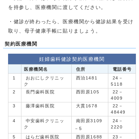
を持参し、医療機関に渡してください。
・健診が終わったら、医療機関から健診結果を受け
取り、母子健康手帳に貼りましょう。
契約医療機関
妊婦歯科健診契約医療機関
医療機関名
住所
電話番号
1
おおにしクリニッ
西治1481
24－
ク
5118
2
長門歯科医院
西田原105
22－
4009
3
藤澤歯科医院
大貫1678
22－
48449
4
中安歯科クリニッ
南田原3109
24－
ク
2220
－5
5
はらだ歯科医院
西田原1688
23－