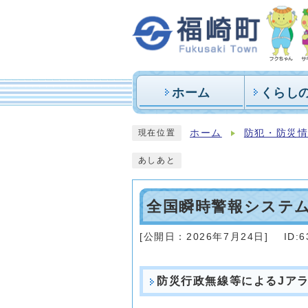
ホーム
くらし
ホーム
防犯・防災
現在位置
あしあと
全国瞬時警報システ
[公開日：
2026年7月24日
]
ID:6
防災行政無線等によるJア