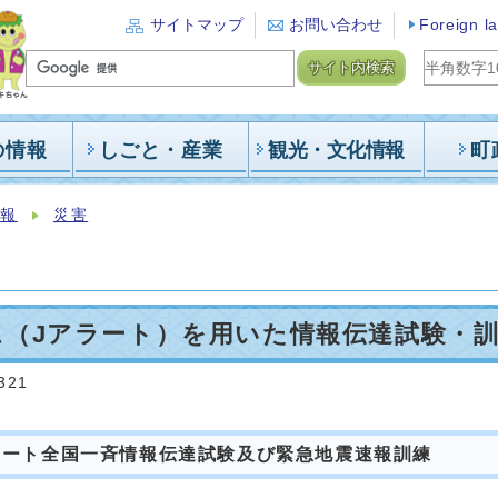
サイトマップ
お問い合わせ
Foreign l
サイト内検索
の情報
しごと・産業
観光・文化情報
町
情報
災害
ム（Jアラート）を用いた情報伝達試験・
321
ラート全国一斉情報伝達試験及び緊急地震速報訓練