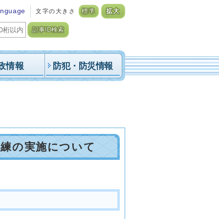
anguage
文字の大きさ
標準
拡大
記事ID検索
政情報
防犯・防災情報
訓練の実施について