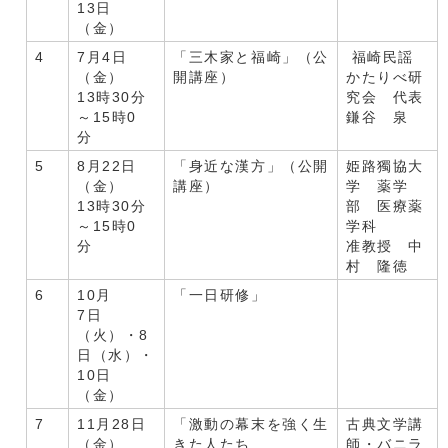
13日
（金）
4
7月4日
「三木家と福崎」（公
福崎民謡
（金）
開講座）
かたりべ研
13時30分
究会 代表
～15時0
鎌谷 泉
分
5
8月22日
「身近な漢方」（公開
姫路獨協大
（金）
講座）
学 薬学
13時30分
部 医療薬
～15時0
学科
分
准教授 中
村 隆徳
6
10月
「一日研修」
7日
（火）・8
日（水）・
10日
（金）
7
11月28日
「激動の幕末を強く生
古典文学講
（金）
きた人たち
師・バニラ