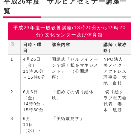
平成26年度 サルビアセミナー講座一
覧
平成23年度一般教養講座(13時20分から15時20
分) 文化センター及び体育館
回
日時・曜
講座内容
講師（敬称
日
略）
1
4月25日
開講式「セルフイメー
NPO法人
（金）
ジで輝く私をマネジメ
美メイク・
13時30分
ント」 （公開講
アクトレス
～15時0分
座）
理事長 大
地 良枝
2
6月6日
「初めての切り絵体
切り絵ク
（金）
験」
ラブ志刀会
14時0分～
代表 妻
15時30分
木 敏彦
3
6月
「美術展見学」
11日
（水）・