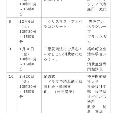
13時30分
シティ代表
～15時0
森田 充代
分
8
12月6日
「クリスマス・アカペ
男声アカ
（土）
ラコンサート」
ペラグルー
13時30分
プ
～15時0
ブラックガ
分
ム
9
1月30日
「悪質商法にご用心！
福崎町立生
（金）
～かしこい消費者にな
活科学セン
13時30分
ろう～」
ター
～15時0
消費生活専
分
門相談員
10
2月20日
閉講式
神戸医療福
（金）
「ドラマで読み解く韓
祉大学
13時30分
国社会・韓国文
社会福祉学
～15時0
化」 （公開講座）
部 経営福
分
祉ビジネス
学科
教授 綛
谷 智雄