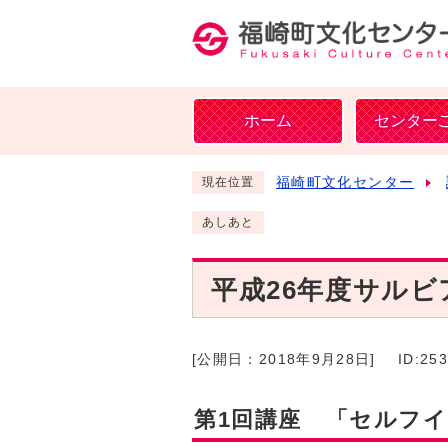
ホーム
センター
福崎町文化センター
現在位置
あしあと
平成26年度サル
[公開日：
2018年9月28日
]
ID:25
第1回講座 「セルフ